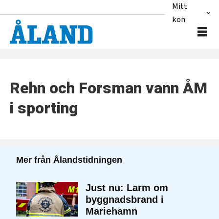
Mitt
konto
Tag:
Rehn och Forsman vann ÅM
emma
i sporting
forsman