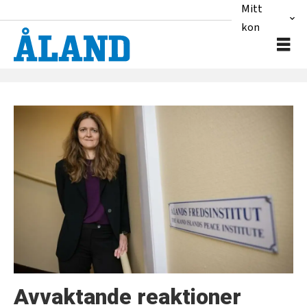
Mitt
konto
Tag:
donald
trump
Avvaktande reaktioner