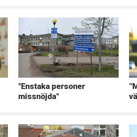
"Enstaka personer
”M
missnöjda"
vä