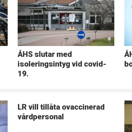
e
ÅHS slutar med
ÅH
isoleringsintyg vid covid-
b
19.
LR vill tillåta ovaccinerad
vårdpersonal