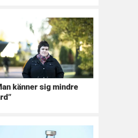
an känner sig mindre
rd”