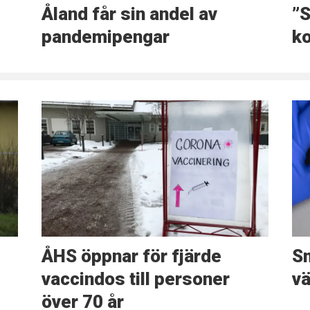
Åland får sin andel av
”S
pandemipengar
k
ÅHS öppnar för fjärde
Sm
vaccindos till personer
v
över 70 år