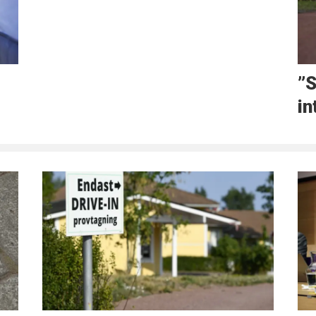
”S
in