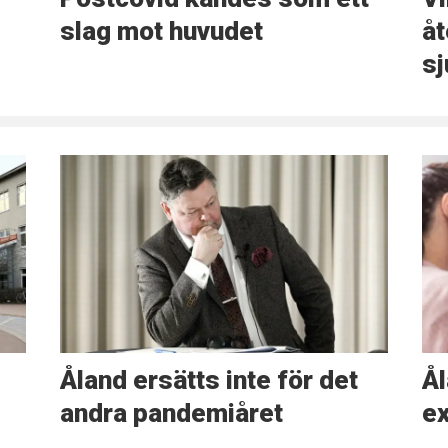
slag mot huvudet
åt
sj
Åland ersätts inte för det
Ål
andra pandemiåret
e