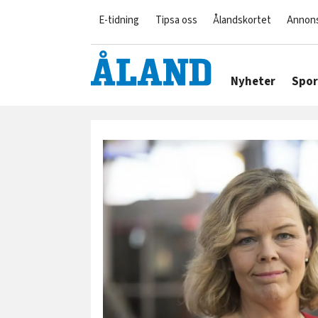
E-tidning
Tipsa oss
Ålandskortet
Annon
Nyheter
Spor
Tag:
covid-
19