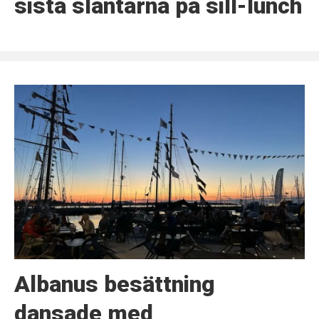
sista slantarna på sill-lunch
Albanus besättning
dansade med