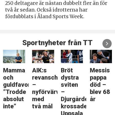
250 deltagare är nästan dubbelt fler än för
två år sedan. Också idrotterna har
fördubblats i Åland Sports Week.
Sportnyheter från TT
Mamma
AIK:s
Bröt
Messis
och
revansch
dystra
pappa
guldfavorit:
–
sviten
död –
”Trodde
nyförvärvet
–
blev 68
absolut
med
Djurgården
år
inte”
två mål
krossade
Uppsala