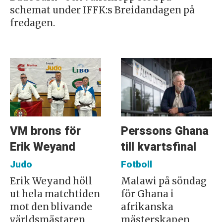
schemat under IFFK:s Breidandagen på
fredagen.
VM brons för
Perssons Ghana
Erik Weyand
till kvartsfinal
Judo
Fotboll
Erik Weyand höll
Malawi på söndag
ut hela matchtiden
för Ghana i
mot den blivande
afrikanska
världsmästaren
mästerskapen