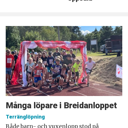
Många löpare i Breidanloppet
Terränglöpning
Både barn- och vuxenlopp stod på