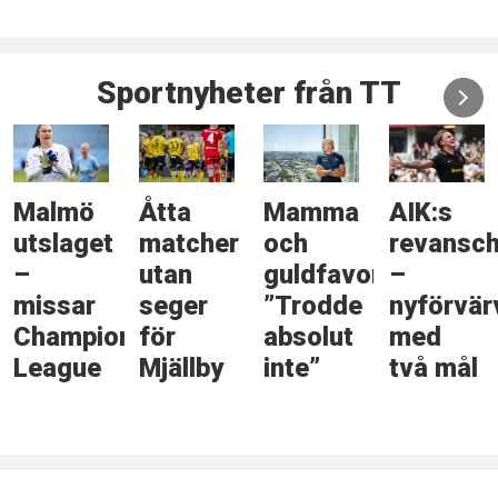
Sportnyheter från TT
Malmö
Åtta
Mamma
AIK:s
utslaget
matcher
och
revansc
–
utan
guldfavorit:
–
missar
seger
”Trodde
nyförvär
Champions
för
absolut
med
League
Mjällby
inte”
två mål