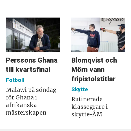
Perssons Ghana
Blomqvist och
till kvartsfinal
Mörn vann
fripistolstitlar
Fotboll
Skytte
Malawi på söndag
för Ghana i
Rutinerade
afrikanska
klassegrare i
mästerskapen
skytte-ÅM