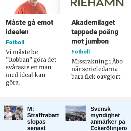
Måste gå emot
Akademilaget
idealen
tappade poäng
mot jumbon
Fotboll
Fotboll
Vi måste be
”Robban” göra det
Missräkning i Åbo
svåraste en man
när serieledarna
med ideal kan
bara fick oavgjort.
göra.