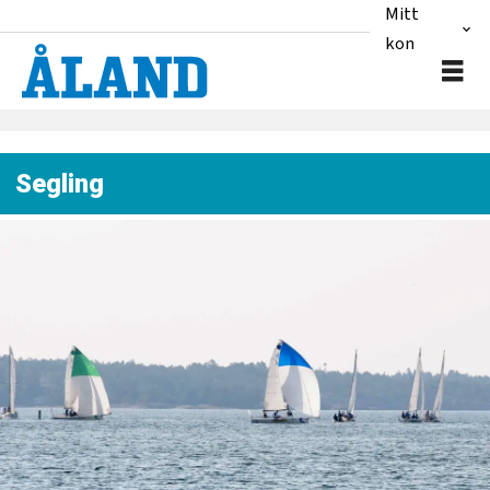
Mitt
konto
Segling