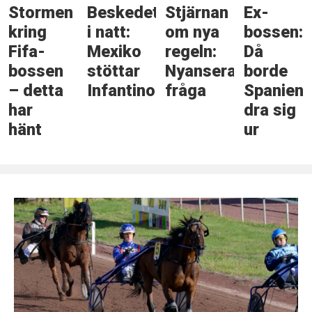
Stormen
Beskedet
Stjärnan
Ex-
kring
i natt:
om nya
bossen:
Fifa-
Mexiko
regeln:
Då
bossen
stöttar
Nyanserad
borde
– detta
Infantino
fråga
Spanien
har
dra sig
hänt
ur