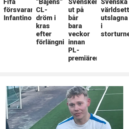
Fifa
”Bajens”
Svensken
Svenska
försvarar
CL-
ut på
världset
Infantino
dröm i
bår
utslagna
kras
bara
i
efter
veckor
storturn
förlängningsdrama
innan
PL-
premiären