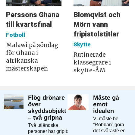
Perssons Ghana
Blomqvist och
till kvartsfinal
Mörn vann
fripistolstitlar
Fotboll
Skytte
Malawi på söndag
för Ghana i
Rutinerade
afrikanska
klassegrare i
mästerskapen
skytte-ÅM