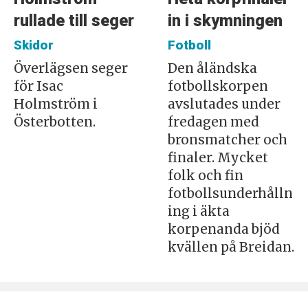
rullade till seger
in i skymningen
Skidor
Fotboll
Överlägsen seger
Den åländska
för Isac
fotbollskorpen
Holmström i
avslutades under
Österbotten.
fredagen med
bronsmatcher och
finaler. Mycket
folk och fin
fotbollsunderhålln
ing i äkta
korpenanda bjöd
kvällen på Breidan.