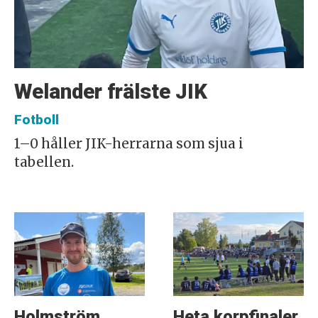
Welander frälste JIK
Fotboll
1–0 håller JIK-herrarna som sjua i
tabellen.
Holmström
Heta korpfinaler