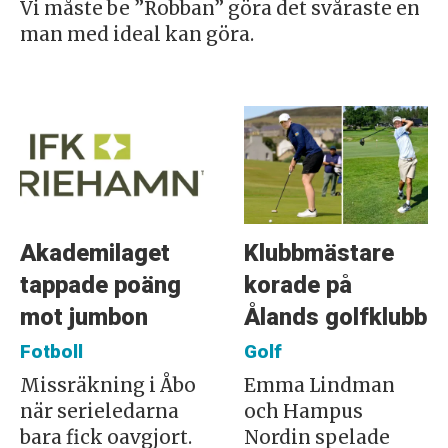
Vi måste be ”Robban” göra det svåraste en
man med ideal kan göra.
Akademilaget
Klubbmästare
tappade poäng
korade på
mot jumbon
Ålands golfklubb
Fotboll
Golf
Missräkning i Åbo
Emma Lindman
när serieledarna
och Hampus
bara fick oavgjort.
Nordin spelade