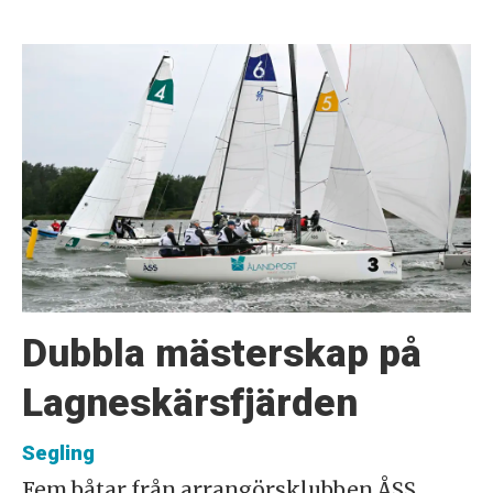
Dubbla mästerskap på
Lagneskärsfjärden
Segling
Fem båtar från arrangörsklubben ÅSS