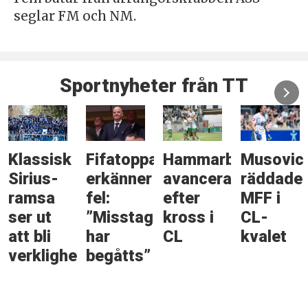
seglar FM och NM.
Sportnyheter från TT
Klassisk
Fifatoppar
Hammarby
Musovic
Sirius-
erkänner
avancerar
räddade
ramsa
fel:
efter
MFF i
ser ut
”Misstag
kross i
CL-
att bli
har
CL
kvalet
verklighet
begåtts”