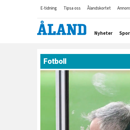
E-tidning
Tipsa oss
Ålandskortet
Annon
Nyheter
Spor
Fotboll