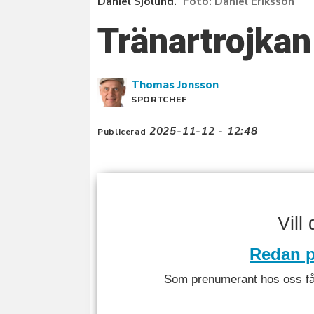
Daniel Sjölund.
Daniel Eriksson
Tränartrojkan
Thomas
Jonsson
SPORTCHEF
2025-11-12 - 12:48
Publicerad
Vill
Redan p
Som prenumerant hos oss får 