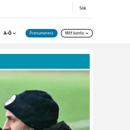
A-Ö
Prenumerera
Mitt konto