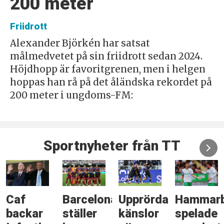
200 meter
Friidrott
Alexander Björkén har satsat
målmedvetet på sin friidrott sedan 2024.
Höjdhopp är favoritgrenen, men i helgen
hoppas han rå på det åländska rekordet på
200 meter i ungdoms-FM:
Sportnyheter från TT
Caf
Barcelona
Upprörda
Hammar
backar
ställer
känslor
spelade