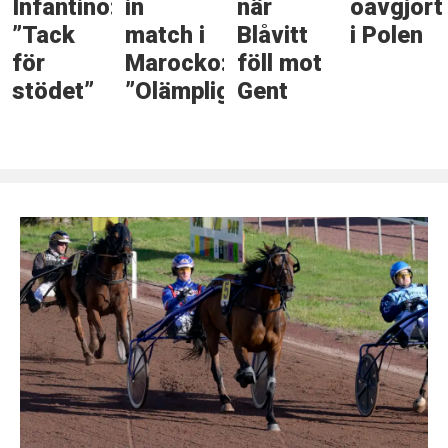
Infantino:
in
när
oavgjort
”Tack
match i
Blåvitt
i Polen
för
Marocko:
föll mot
stödet”
”Olämpligt”
Gent