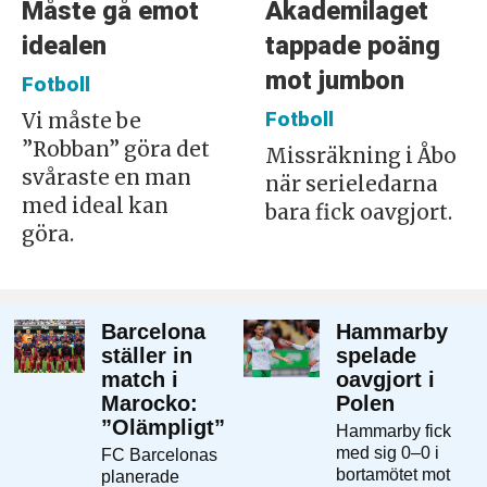
Måste gå emot
Akademilaget
idealen
tappade poäng
mot jumbon
Fotboll
Fotboll
Vi måste be
”Robban” göra det
Missräkning i Åbo
svåraste en man
när serieledarna
med ideal kan
bara fick oavgjort.
göra.