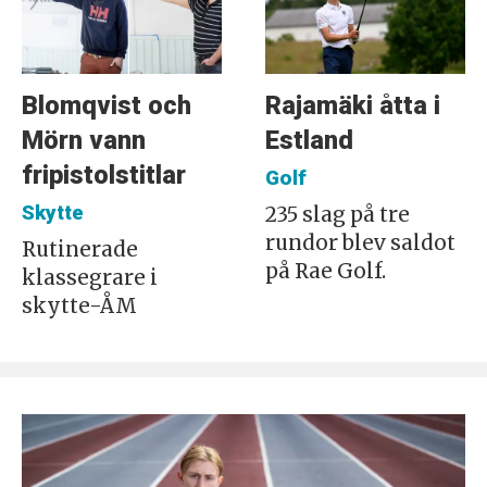
Blomqvist och
Rajamäki åtta i
Mörn vann
Estland
fripistolstitlar
Golf
Skytte
235 slag på tre
rundor blev saldot
Rutinerade
på Rae Golf.
klassegrare i
skytte-ÅM