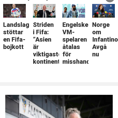
Landslagsspelaren
Striden
Engelske
Norge
stöttar
i Fifa:
VM-
om
en Fifa-
”Asien
spelaren
Infantino
bojkott
är
åtalas
Avgå
viktigaste
för
nu
kontinenten”
misshandel