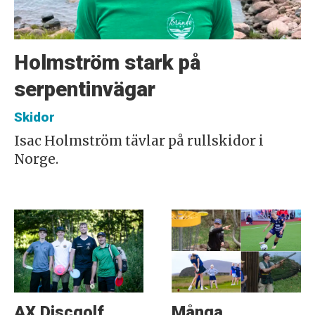
Holmström stark på
serpentinvägar
Skidor
Isac Holmström tävlar på rullskidor i
Norge.
AX Discgolf
Många