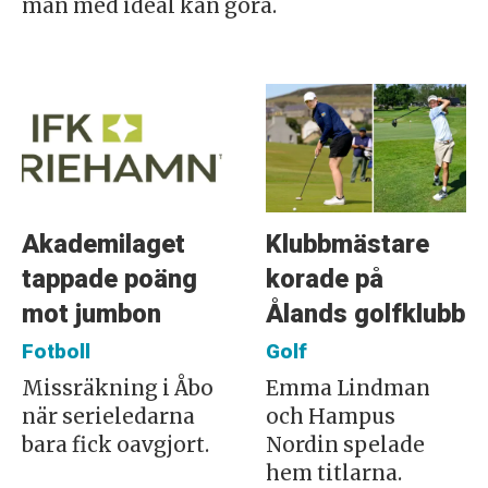
man med ideal kan göra.
Akademilaget
Klubbmästare
tappade poäng
korade på
mot jumbon
Ålands golfklubb
Fotboll
Golf
Missräkning i Åbo
Emma Lindman
när serieledarna
och Hampus
bara fick oavgjort.
Nordin spelade
hem titlarna.