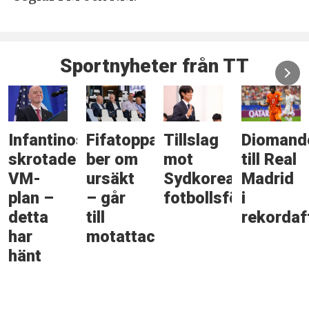
Sportnyheter från TT
Infantinos
Fifatoppar
Tillslag
Diomand
skrotade
ber om
mot
till Real
VM-
ursäkt
Sydkoreas
Madrid
plan –
– går
fotbollsförbund
i
detta
till
rekordaf
har
motattack
hänt