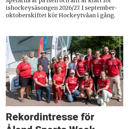
Spelarna är på isen och allt är klart för
ishockeysäsongen 2026/27. I september-
oktoberskiftet kör Hockeytvåan i gång.
Rekordintresse för