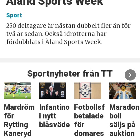
Åland Sports Week
Sport
250 deltagare är nästan dubbelt fler än för
två år sedan. Också idrotterna har
fördubblats i Åland Sports Week.
Sportnyheter från TT
Mardröm
Infantino
Fotbollsförbund
Maradon
för
i nytt
betalade
boll
Rytting
blåsväder
för
säljs på
Kaneryd
domares
auktion