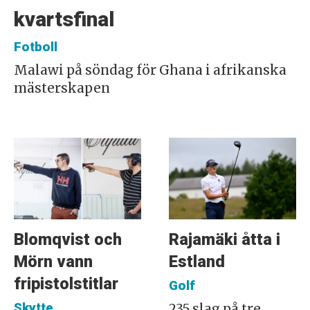
kvartsfinal
Fotboll
Malawi på söndag för Ghana i afrikanska
mästerskapen
Blomqvist och
Rajamäki åtta i
Mörn vann
Estland
fripistolstitlar
Golf
Skytte
235 slag på tre