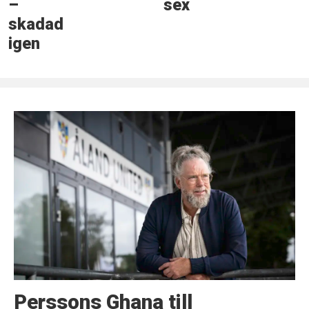
–
sex
skadad
igen
Perssons Ghana till