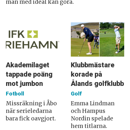
man med ideal kan göra.
Akademilaget
Klubbmästare
tappade poäng
korade på
mot jumbon
Ålands golfklubb
Fotboll
Golf
Missräkning i Åbo
Emma Lindman
när serieledarna
och Hampus
bara fick oavgjort.
Nordin spelade
hem titlarna.