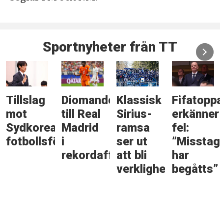
Sportnyheter från TT
Tillslag
Diomandé
Klassisk
Fifatopp
mot
till Real
Sirius-
erkänner
Sydkoreas
Madrid
ramsa
fel:
fotbollsförbund
i
ser ut
”Misstag
rekordaffär
att bli
har
verklighet
begåtts”