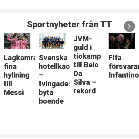
Sportnyheter från TT
JVM-
guld i
tiokamp
Lagkamratens
Svenska
Fifa
till Belo
fina
hotellkaoset
försvara
Da
hyllning
–
Infantino
Silva –
till
tvingades
rekord
Messi
byta
boende