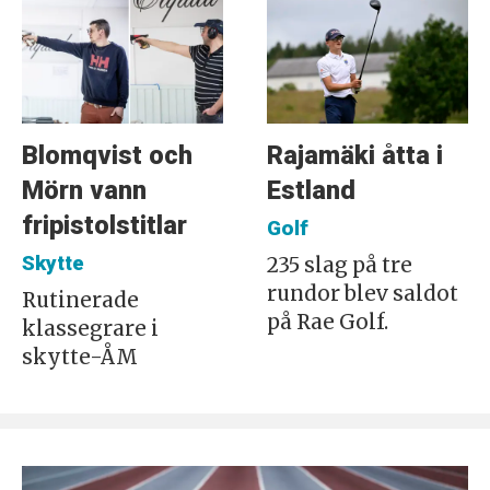
Blomqvist och
Rajamäki åtta i
Mörn vann
Estland
fripistolstitlar
Golf
Skytte
235 slag på tre
rundor blev saldot
Rutinerade
på Rae Golf.
klassegrare i
skytte-ÅM