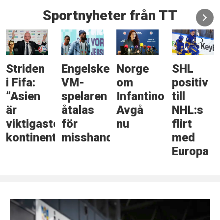
Sportnyheter från TT
Striden
Engelske
Norge
SHL
i Fifa:
VM-
om
positiv
”Asien
spelaren
Infantino:
till
är
åtalas
Avgå
NHL:s
viktigaste
för
nu
flirt
kontinenten”
misshandel
med
Europa