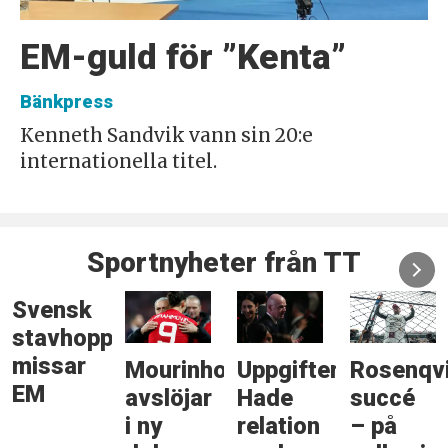
EM-guld för ”Kenta”
Bänkpress
Kenneth Sandvik vann sin 20:e
internationella titel.
Sportnyheter från TT
Svensk
stavhoppare
missar
Mourinho
Uppgifter:
Rosenqv
EM
avslöjar
Hade
succé
i ny
relation
– på