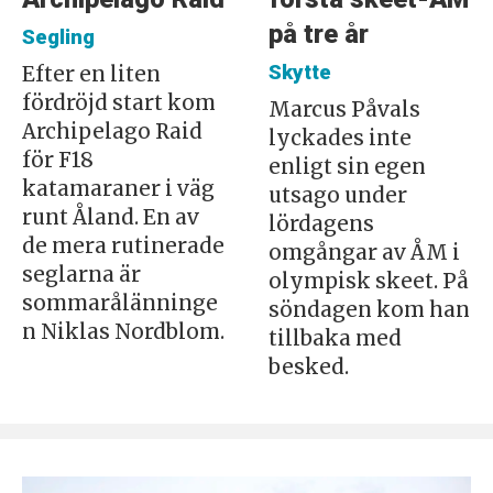
på tre år
Segling
Skytte
Efter en liten
fördröjd start kom
Marcus Påvals
Archipelago Raid
lyckades inte
för F18
enligt sin egen
katamaraner i väg
utsago under
runt Åland. En av
lördagens
de mera rutinerade
omgångar av ÅM i
seglarna är
olympisk skeet. På
sommarålänninge
söndagen kom han
n Niklas Nordblom.
tillbaka med
besked.