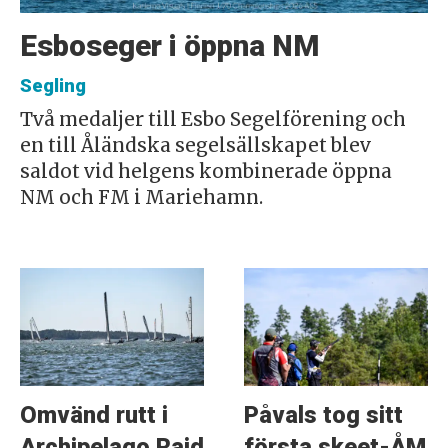
Esboseger i öppna NM
Segling
Två medaljer till Esbo Segelförening och
en till Åländska segelsällskapet blev
saldot vid helgens kombinerade öppna
NM och FM i Mariehamn.
Omvänd rutt i
Påvals tog sitt
Archipelago Raid
första skeet-ÅM