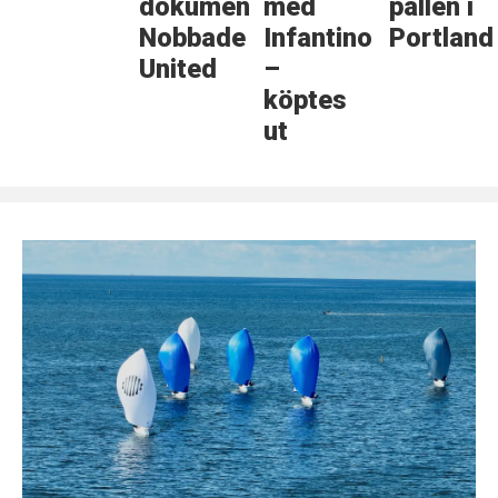
dokumentär:
med
pallen i
Nobbade
Infantino
Portland
United
–
köptes
ut