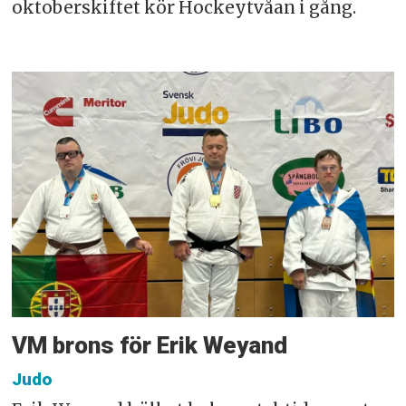
oktoberskiftet kör Hockeytvåan i gång.
VM brons för Erik Weyand
Judo