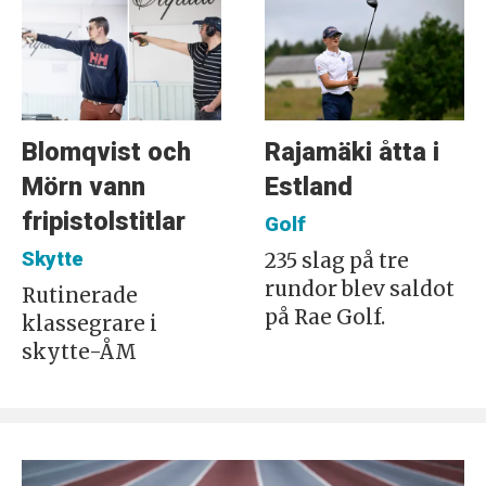
Blomqvist och
Rajamäki åtta i
Mörn vann
Estland
fripistolstitlar
Golf
Skytte
235 slag på tre
rundor blev saldot
Rutinerade
på Rae Golf.
klassegrare i
skytte-ÅM