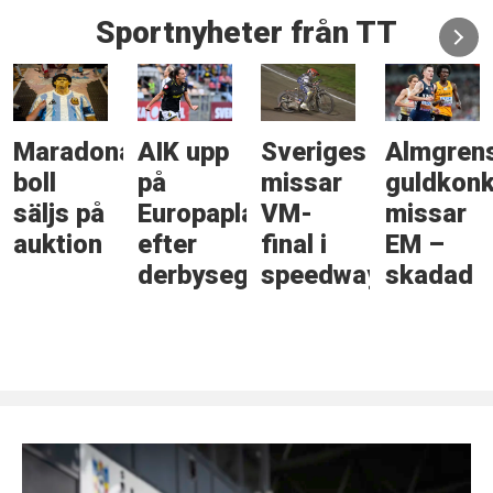
Sportnyheter från TT
Maradonas
AIK upp
Sveriges
Almgren
boll
på
missar
guldkonk
säljs på
Europaplats
VM-
missar
auktion
efter
final i
EM –
derbyseger
speedway
skadad