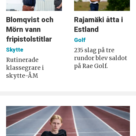
Blomqvist och
Rajamäki åtta i
Mörn vann
Estland
fripistolstitlar
Golf
Skytte
235 slag på tre
rundor blev saldot
Rutinerade
på Rae Golf.
klassegrare i
skytte-ÅM