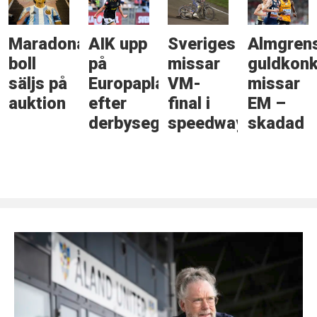
Maradonas
AIK upp
Sveriges
Almgren
boll
på
missar
guldkonk
säljs på
Europaplats
VM-
missar
auktion
efter
final i
EM –
derbyseger
speedway
skadad