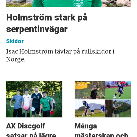
Holmström stark på
serpentinvägar
Skidor
Isac Holmström tävlar på rullskidor i
Norge.
AX Discgolf
Många
satsar på lägre
mästerskap och