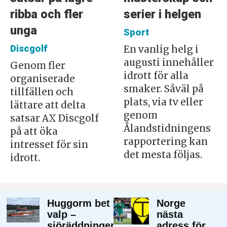
ribba och fler
serier i helgen
unga
Sport
Discgolf
En vanlig helg i
augusti innehåller
Genom fler
idrott för alla
organiserade
smaker. Såväl på
tillfällen och
plats, via tv eller
lättare att delta
genom
satsar AX Discgolf
Ålandstidningens
på att öka
rapportering kan
intresset för sin
det mesta följas.
idrott.