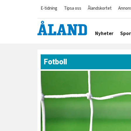
E-tidning
Tipsa oss
Ålandskortet
Annon
Nyheter
Spor
Fotboll