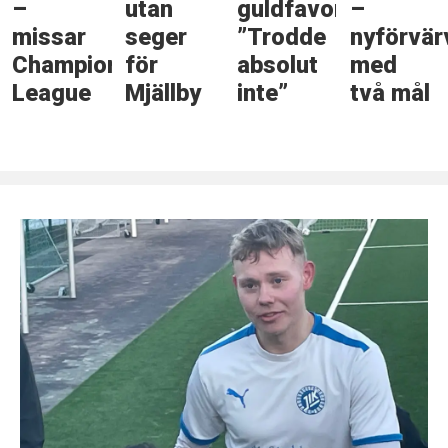
–
utan
guldfavorit:
–
missar
seger
”Trodde
nyförvär
Champions
för
absolut
med
League
Mjällby
inte”
två mål