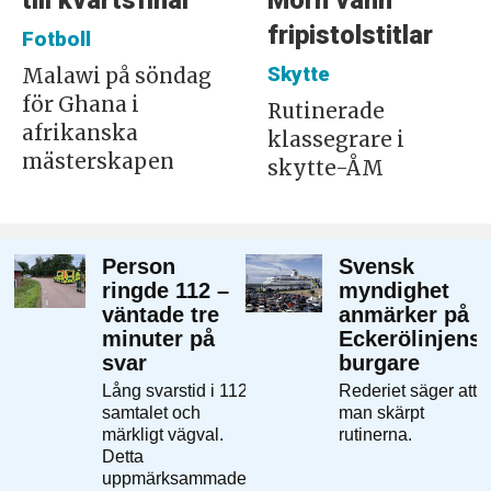
till kvartsfinal
Mörn vann
fripistolstitlar
Fotboll
Skytte
Malawi på söndag
för Ghana i
Rutinerade
afrikanska
klassegrare i
mästerskapen
skytte-ÅM