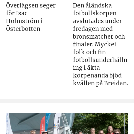
Överlägsen seger
Den åländska
för Isac
fotbollskorpen
Holmström i
avslutades under
Österbotten.
fredagen med
bronsmatcher och
finaler. Mycket
folk och fin
fotbollsunderhålln
ing i äkta
korpenanda bjöd
kvällen på Breidan.