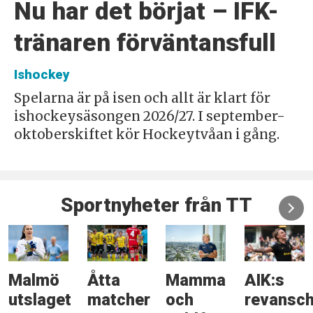
Nu har det börjat – IFK-
tränaren förväntansfull
Ishockey
Spelarna är på isen och allt är klart för
ishockeysäsongen 2026/27. I september-
oktoberskiftet kör Hockeytvåan i gång.
Sportnyheter från TT
Malmö
Åtta
Mamma
AIK:s
utslaget
matcher
och
revansc