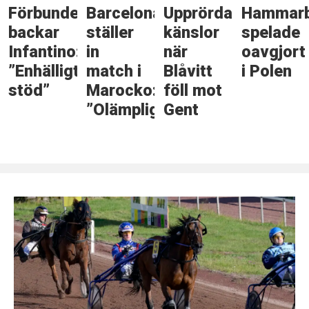
Förbundet
Barcelona
Upprörda
Hammar
backar
ställer
känslor
spelade
Infantino:
in
när
oavgjort
”Enhälligt
match i
Blåvitt
i Polen
stöd”
Marocko:
föll mot
”Olämpligt”
Gent