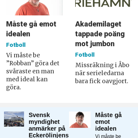
Måste gå emot
Akademilaget
idealen
tappade poäng
mot jumbon
Fotboll
Fotboll
Vi måste be
”Robban” göra det
Missräkning i Åbo
svåraste en man
när serieledarna
med ideal kan
bara fick oavgjort.
göra.