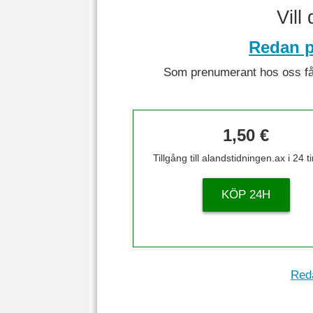
Vill
Redan p
Som prenumerant hos oss får 
1,50 €
Tillgång till alandstidningen.ax i 24 
KÖP 24H
Reda