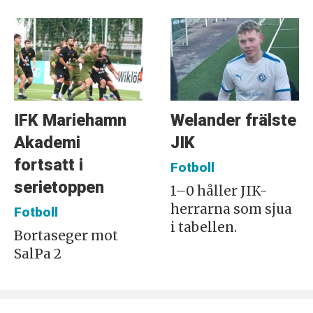
IFK Mariehamn
Welander frälste
Akademi
JIK
fortsatt i
Fotboll
serietoppen
1–0 håller JIK-
herrarna som sjua
Fotboll
i tabellen.
Bortaseger mot
SalPa 2