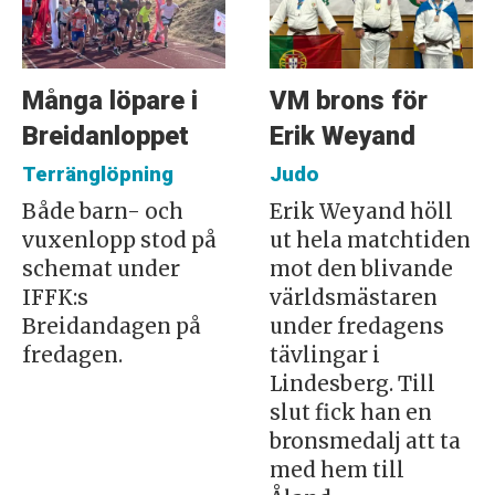
Många löpare i
VM brons för
Breidanloppet
Erik Weyand
Terränglöpning
Judo
Både barn- och
Erik Weyand höll
vuxenlopp stod på
ut hela matchtiden
schemat under
mot den blivande
IFFK:s
världsmästaren
Breidandagen på
under fredagens
fredagen.
tävlingar i
Lindesberg. Till
slut fick han en
bronsmedalj att ta
med hem till