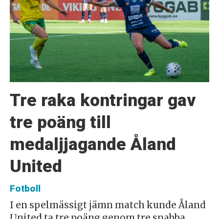
Tre raka kontringar gav
tre poäng till
medaljjagande Åland
United
Fotboll
I en spelmässigt jämn match kunde Åland
United ta tre poäng genom tre snabba