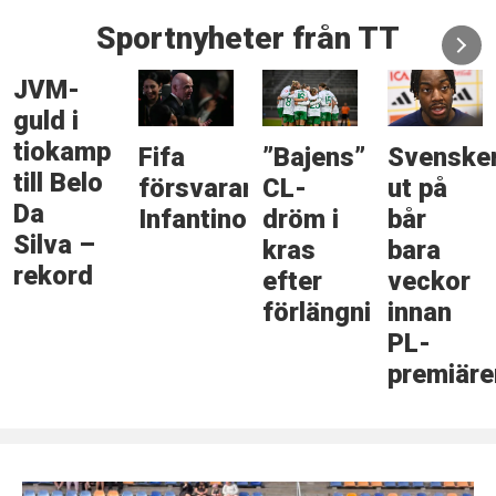
Sportnyheter från TT
JVM-
guld i
tiokamp
Fifa
”Bajens”
Svenske
till Belo
försvarar
CL-
ut på
Da
Infantino
dröm i
bår
Silva –
kras
bara
rekord
efter
veckor
förlängningsdrama
innan
PL-
premiäre