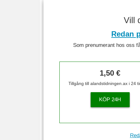
Vill
Redan p
Som prenumerant hos oss får 
1,50 €
Tillgång till alandstidningen.ax i 24 
KÖP 24H
Reda