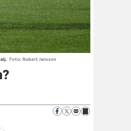
lj.
Robert Jansson
n?