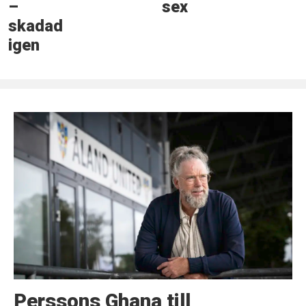
–
sex
skadad
igen
Perssons Ghana till