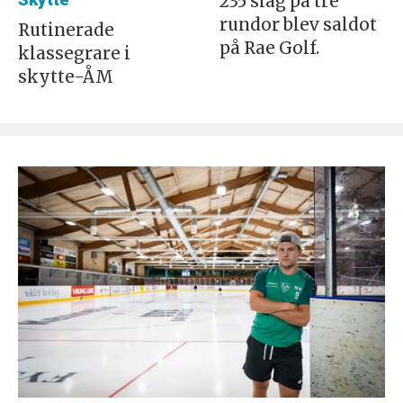
Skytte
235 slag på tre
rundor blev saldot
Rutinerade
på Rae Golf.
klassegrare i
skytte-ÅM