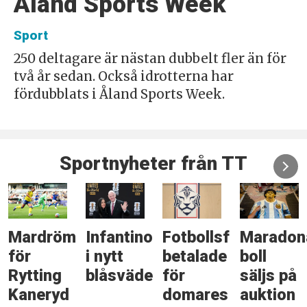
Åland Sports Week
Sport
250 deltagare är nästan dubbelt fler än för
två år sedan. Också idrotterna har
fördubblats i Åland Sports Week.
Sportnyheter från TT
Mardröm
Infantino
Fotbollsförbund
Maradon
för
i nytt
betalade
boll
Rytting
blåsväder
för
säljs på
Kaneryd
domares
auktion