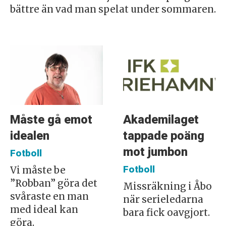
bättre än vad man spelat under sommaren.
Måste gå emot
Akademilaget
idealen
tappade poäng
mot jumbon
Fotboll
Fotboll
Vi måste be
”Robban” göra det
Missräkning i Åbo
svåraste en man
när serieledarna
med ideal kan
bara fick oavgjort.
göra.