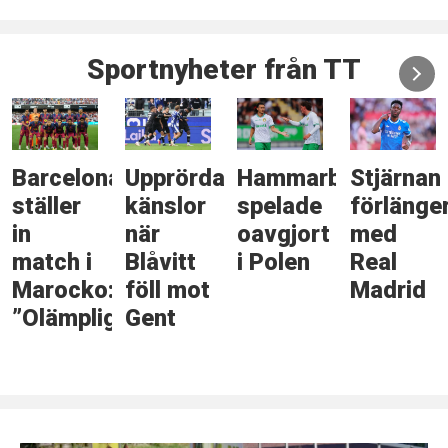
Sportnyheter från TT
Barcelona
Upprörda
Hammarby
Stjärnan
ställer
känslor
spelade
förlänge
in
när
oavgjort
med
match i
Blåvitt
i Polen
Real
Marocko:
föll mot
Madrid
”Olämpligt”
Gent