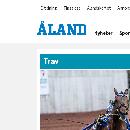
E-tidning
Tipsa oss
Ålandskortet
Annon
Nyheter
Spor
Trav