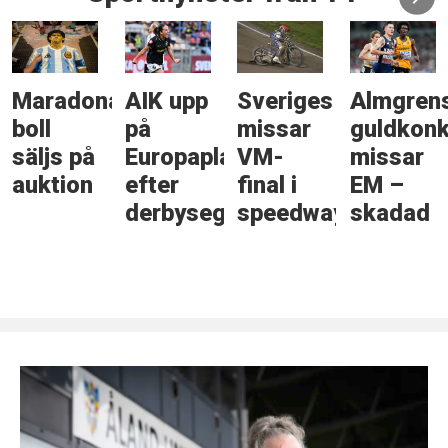
Maradonas
AIK upp
Sveriges
Almgren
boll
på
missar
guldkonk
säljs på
Europaplats
VM-
missar
auktion
efter
final i
EM –
derbyseger
speedway
skadad