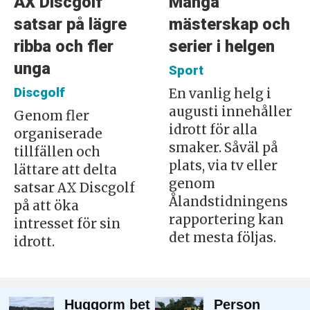
AX Discgolf
Många
satsar på lägre
mästerskap och
ribba och fler
serier i helgen
unga
Sport
Discgolf
En vanlig helg i
augusti innehåller
Genom fler
idrott för alla
organiserade
smaker. Såväl på
tillfällen och
plats, via tv eller
lättare att delta
genom
satsar AX Discgolf
Ålandstidningens
på att öka
rapportering kan
intresset för sin
det mesta följas.
idrott.