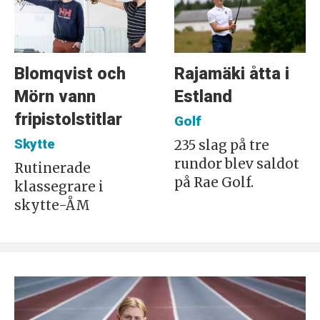
Blomqvist och
Rajamäki åtta i
Mörn vann
Estland
fripistolstitlar
Golf
Skytte
235 slag på tre
rundor blev saldot
Rutinerade
på Rae Golf.
klassegrare i
skytte-ÅM