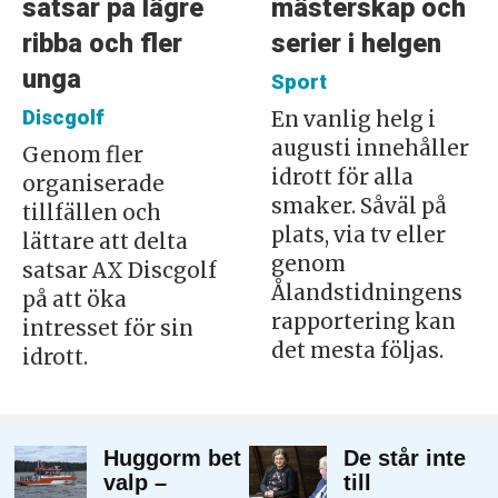
satsar på lägre
mästerskap och
ribba och fler
serier i helgen
unga
Sport
Discgolf
En vanlig helg i
augusti innehåller
Genom fler
idrott för alla
organiserade
smaker. Såväl på
tillfällen och
plats, via tv eller
lättare att delta
genom
satsar AX Discgolf
Ålandstidningens
på att öka
rapportering kan
intresset för sin
det mesta följas.
idrott.