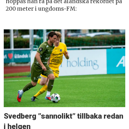
hoppas han rå på det åländska rekordet på
200 meter i ungdoms-FM:
Svedberg ”sannolikt” tillbaka redan
i helgen