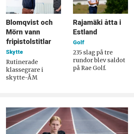
Blomqvist och
Rajamäki åtta i
Mörn vann
Estland
fripistolstitlar
Golf
Skytte
235 slag på tre
rundor blev saldot
Rutinerade
på Rae Golf.
klassegrare i
skytte-ÅM