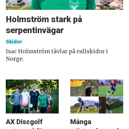
Holmström stark på
serpentinvägar
Skidor
Isac Holmström tävlar på rullskidor i
Norge.
AX Discgolf
Många