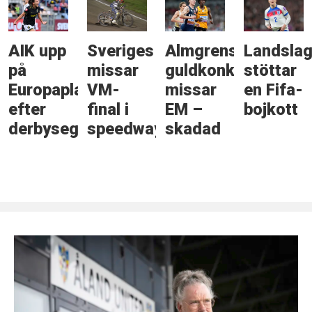
AIK upp
Sveriges
Almgrens
Landslag
på
missar
guldkonkurrent
stöttar
Europaplats
VM-
missar
en Fifa-
efter
final i
EM –
bojkott
derbyseger
speedway
skadad