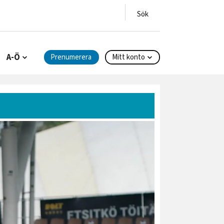
A-Ö
Prenumerera
Mitt konto