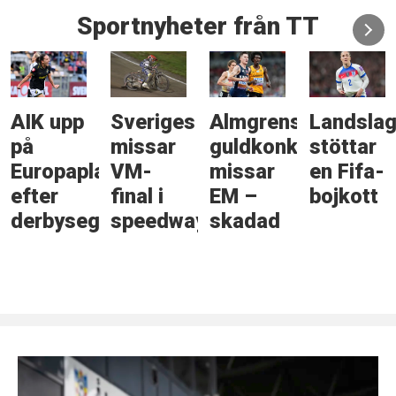
Sportnyheter från TT
AIK upp
Sveriges
Almgrens
Landslag
på
missar
guldkonkurrent
stöttar
Europaplats
VM-
missar
en Fifa-
efter
final i
EM –
bojkott
derbyseger
speedway
skadad