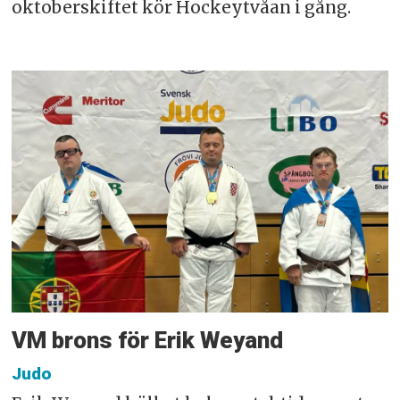
oktoberskiftet kör Hockeytvåan i gång.
VM brons för Erik Weyand
Judo