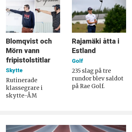
Blomqvist och
Rajamäki åtta i
Mörn vann
Estland
fripistolstitlar
Golf
Skytte
235 slag på tre
rundor blev saldot
Rutinerade
på Rae Golf.
klassegrare i
skytte-ÅM