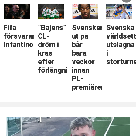
Fifa
”Bajens”
Svensken
Svenska
försvarar
CL-
ut på
världset
Infantino
dröm i
bår
utslagna
kras
bara
i
efter
veckor
storturn
förlängningsdrama
innan
PL-
premiären