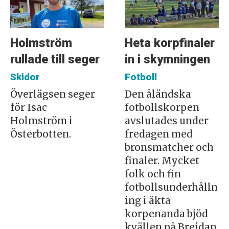
Holmström
Heta korpfinaler
rullade till seger
in i skymningen
Skidor
Fotboll
Överlägsen seger
Den åländska
för Isac
fotbollskorpen
Holmström i
avslutades under
Österbotten.
fredagen med
bronsmatcher och
finaler. Mycket
folk och fin
fotbollsunderhålln
ing i äkta
korpenanda bjöd
kvällen på Breidan.