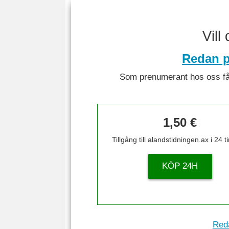
Vill
Redan p
Som prenumerant hos oss får 
1,50 €
Tillgång till alandstidningen.ax i 24 
KÖP 24H
Reda