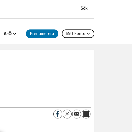
A-Ö
Prenumerera
Mitt konto