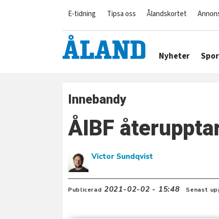
E-tidning
Tipsa oss
Ålandskortet
Annon
Nyheter
Spor
Innebandy
ÅIBF återupptar
Victor Sundqvist
2021-02-02 - 15:48
Publicerad
Senast up