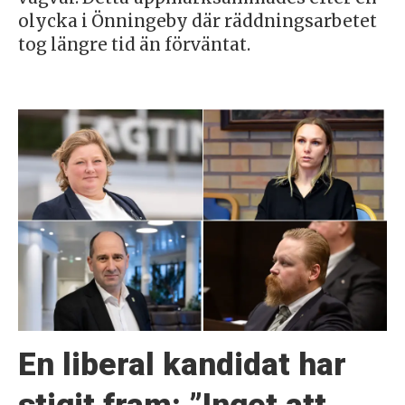
olycka i Önningeby där räddningsarbetet
tog längre tid än förväntat.
En liberal kandidat har
stigit fram: ”Inget att