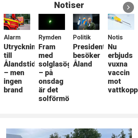
Notiser
Alarm
Rymden
Politik
Notis
Utryckning
Fram
Presidenten
Nu
till
med
besöker
erbjuds
Ålandstidningen
solglasögonen
Åland
vuxna
– men
– på
vaccin
ingen
onsdag
mot
brand
är det
vattkopp
solförmörkelse