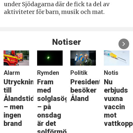
under Sjödagarna där de fick ta del av
aktiviteter för barn, musik och mat.
Notiser
Alarm
Rymden
Politik
Notis
Utryckning
Fram
Presidenten
Nu
till
med
besöker
erbjuds
Ålandstidningen
solglasögonen
Åland
vuxna
– men
– på
vaccin
ingen
onsdag
mot
brand
är det
vattkopp
solförmörkelse