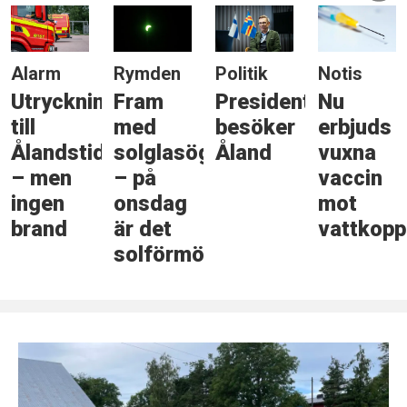
Alarm
Rymden
Politik
Notis
Utryckning
Fram
Presidenten
Nu
till
med
besöker
erbjuds
Ålandstidningen
solglasögonen
Åland
vuxna
– men
– på
vaccin
ingen
onsdag
mot
brand
är det
vattkopp
solförmörkelse