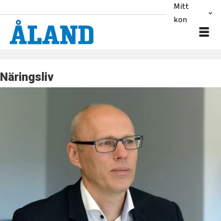
Mitt
konto
Näringsliv