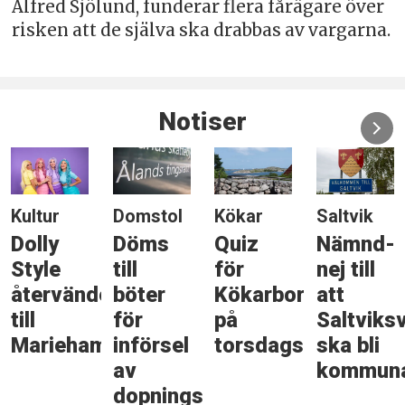
Alfred Sjölund, funderar flera fårägare över
risken att de själva ska drabbas av vargarna.
Notiser
Kultur
Domstol
Kökar
Saltvik
Dolly
Döms
Quiz
Nämnd-
Style
till
för
nej till
återvänder
böter
Kökarbor
att
till
för
på
Saltviks
Mariehamn
införsel
torsdagskvällen
ska bli
av
kommuna
dopningsmedel