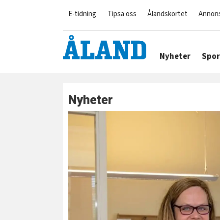
E-tidning
Tipsa oss
Ålandskortet
Annon
Nyheter
Spor
Nyheter