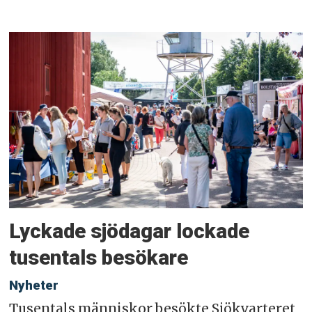
Lyckade sjödagar lockade
tusentals besökare
Nyheter
Tusentals människor besökte Sjökvarteret