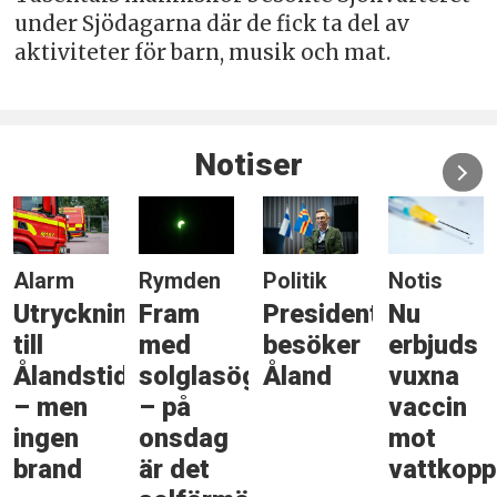
under Sjödagarna där de fick ta del av
aktiviteter för barn, musik och mat.
Notiser
Alarm
Rymden
Politik
Notis
Utryckning
Fram
Presidenten
Nu
till
med
besöker
erbjuds
Ålandstidningen
solglasögonen
Åland
vuxna
– men
– på
vaccin
ingen
onsdag
mot
brand
är det
vattkopp