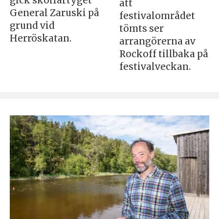
gick skolfartyget
att
General Zaruski på
festivalområdet
grund vid
tömts ser
Herröskatan.
arrangörerna av
Rockoff tillbaka på
festivalveckan.