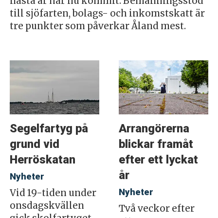
nästa år har nu kommit. Bemanningsstöd
till sjöfarten, bolags- och inkomstskatt är
tre punkter som påverkar Åland mest.
Segelfartyg på
Arrangörerna
grund vid
blickar framåt
Herröskatan
efter ett lyckat
år
Nyheter
Nyheter
Vid 19-tiden under
onsdagskvällen
Två veckor efter