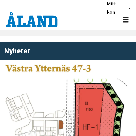
Mitt
konto
Nyheter