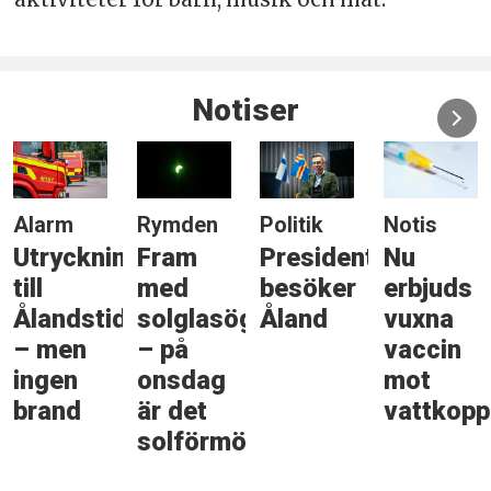
Notiser
Alarm
Rymden
Politik
Notis
Utryckning
Fram
Presidenten
Nu
till
med
besöker
erbjuds
Ålandstidningen
solglasögonen
Åland
vuxna
– men
– på
vaccin
ingen
onsdag
mot
brand
är det
vattkopp
solförmörkelse