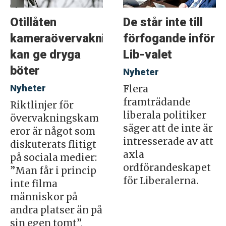
Otillåten
De står inte till
kameraövervakning
förfogande inför
kan ge dryga
Lib-valet
böter
Nyheter
Nyheter
Flera
framträdande
Riktlinjer för
liberala politiker
övervakningskam
säger att de inte är
eror är något som
intresserade av att
diskuterats flitigt
axla
på sociala medier:
ordförandeskapet
”Man får i princip
för Liberalerna.
inte filma
människor på
andra platser än på
sin egen tomt”,