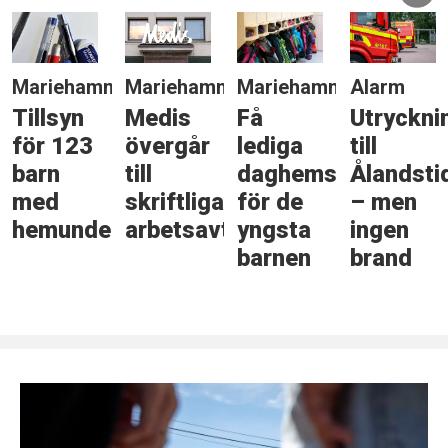
Mariehamn
Mariehamn
Mariehamn
Alarm
Tillsyn
Medis
Få
Utryckni
för 123
övergår
lediga
till
barn
till
daghemsplatser
Ålandsti
med
skriftliga
för de
– men
hemundervisning
arbetsavtal
yngsta
ingen
barnen
brand