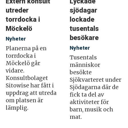
Extern konsult
Lyckade
utreder
sjödagar
torrdocka i
lockade
Möckelö
tusentals
besökare
Nyheter
Nyheter
Planerna på en
torrdocka i
Tusentals
Möckelö går
människor
vidare.
besökte
Konsultbolaget
Sjökvarteret under
Sitowise har fått i
Sjödagarna där de
uppdrag att utreda
fick ta del av
om platsen är
aktiviteter för
lämplig.
barn, musik och
mat.