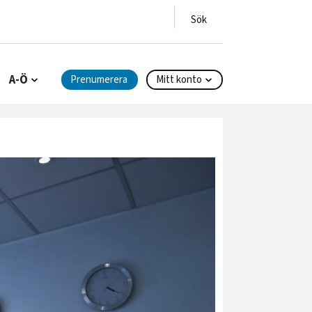
A-Ö
Prenumerera
Mitt konto