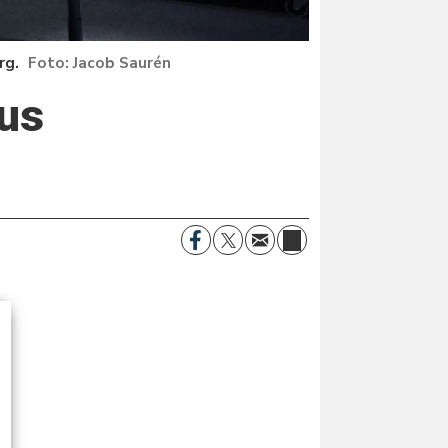
rg.
Jacob Saurén
rus