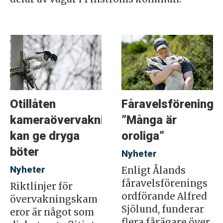
Otillåten
Fåravelsföreninge
kameraövervakning
”Många är
kan ge dryga
oroliga”
böter
Nyheter
Nyheter
Enligt Ålands
fåravelsförenings
Riktlinjer för
ordförande Alfred
övervakningskam
Sjölund, funderar
eror är något som
flera fårägare över