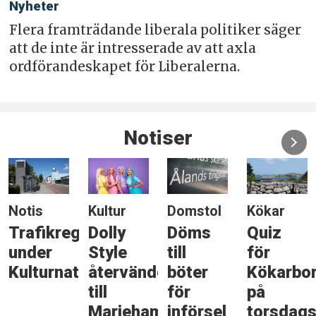
Nyheter
Flera framträdande liberala politiker säger
att de inte är intresserade av att axla
ordförandeskapet för Liberalerna.
Notiser
Notis
Kultur
Domstol
Kökar
Trafikreglering
Dolly
Döms
Quiz
under
Style
till
för
Kulturnatten
återvänder
böter
Kökarbo
till
för
på
Mariehamn
införsel
torsdags