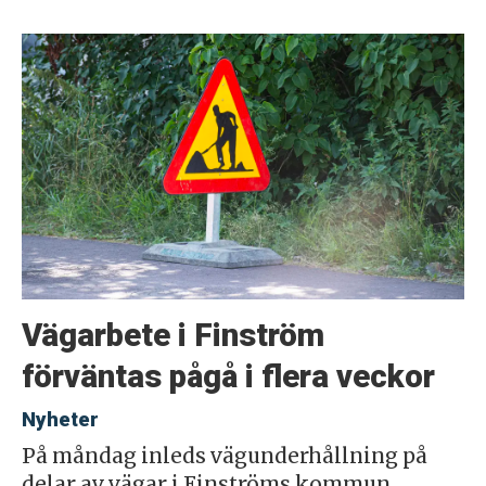
Vägarbete i Finström
förväntas pågå i flera veckor
Nyheter
På måndag inleds vägunderhållning på
delar av vägar i Finströms kommun.