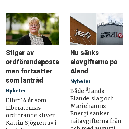
Stiger av
Nu sänks
ordförandeposten
elavgifterna på
men fortsätter
Åland
som lantråd
Nyheter
Nyheter
Både Ålands
Elandelslag och
Efter 14 år som
Mariehamns
Liberalernas
Energi sänker
ordförande kliver
nätavgifterna från
Katrin Sjögren av i
och med augusti.