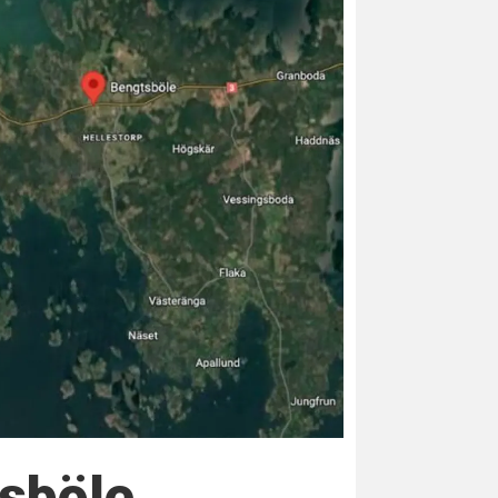
tsböle