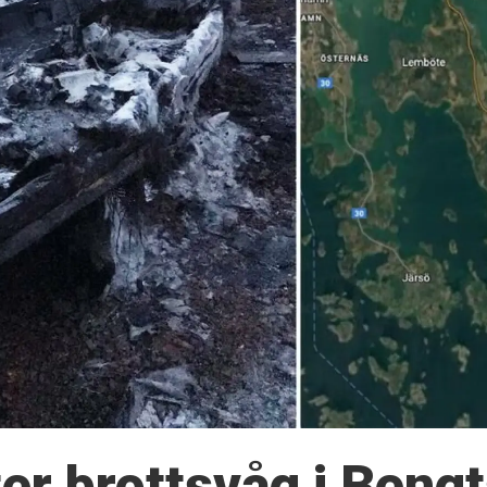
ter brottsvåg i Beng