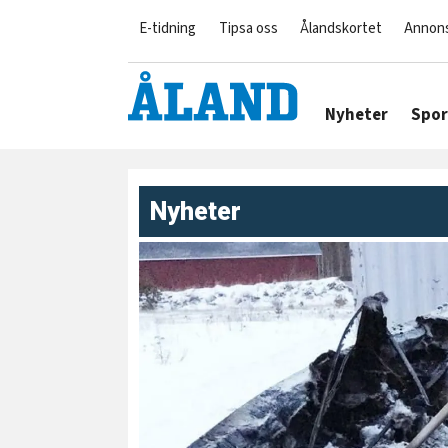
E-tidning
Tipsa oss
Ålandskortet
Annon
Nyheter
Spor
Nyheter