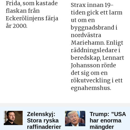
Frida, som kastade
Strax innan 19-
flaskan från
tiden gick ett larm
Eckerölinjens färja
ut om en
år 2000.
byggnadsbrand i
nordvästra
Mariehamn. Enligt
räddningsledare i
beredskap, Lennart
Johansson rörde
det sig om en
rökutveckling i ett
egnahemshus.