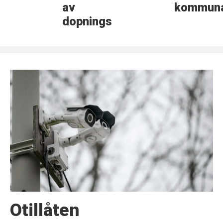
av
kommuna
dopningsmedel
Otillåten