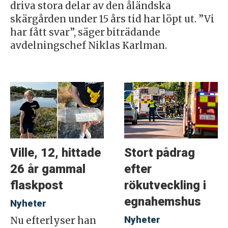
driva stora delar av den åländska
skärgården under 15 års tid har löpt ut. ”Vi
har fått svar”, säger biträdande
avdelningschef Niklas Karlman.
Ville, 12, hittade
Stort pådrag
26 år gammal
efter
flaskpost
rökutveckling i
egnahemshus
Nyheter
Nyheter
Nu efterlyser han