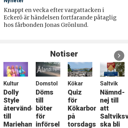
Nyheter
Knappt en vecka efter vargattacken i
Eckerö är händelsen fortfarande påtaglig
hos fårbonden Jonas Grönlund.
Notiser
Kultur
Domstol
Kökar
Saltvik
Dolly
Döms
Quiz
Nämnd-
Style
till
för
nej till
återvänder
böter
Kökarbor
att
till
för
på
Saltviks
Mariehamn
införsel
torsdagskvällen
ska bli