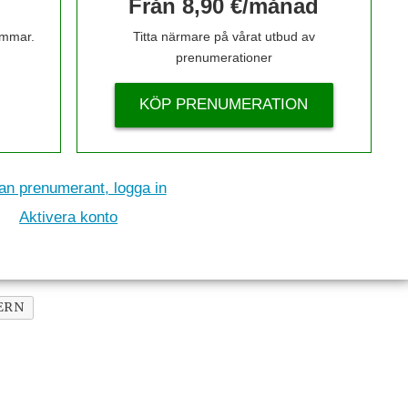
Från 8,90 €/månad
timmar.
Titta närmare på vårat utbud av
prenumerationer
KÖP PRENUMERATION
n prenumerant, logga in
Aktivera konto
ERN