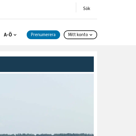
A-Ö
Prenumerera
Mitt konto