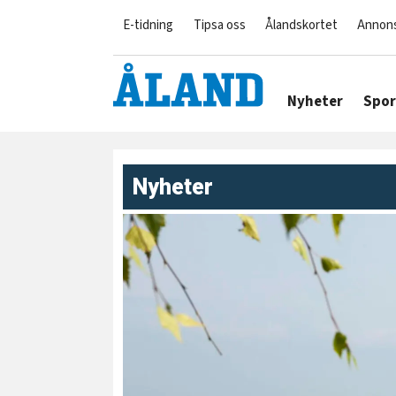
E-tidning
Tipsa oss
Ålandskortet
Annon
Nyheter
Spor
Nyheter