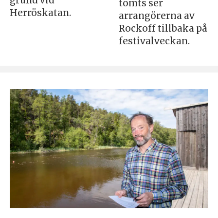
grund vid
tömts ser
Herröskatan.
arrangörerna av
Rockoff tillbaka på
festivalveckan.