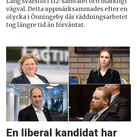
Lång svarstid i 112-samtalet och märkligt
vägval. Detta uppmärksammades efter en
olycka i Önningeby där räddningsarbetet
tog längre tid än förväntat.
En liberal kandidat har