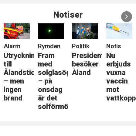
Notiser
Alarm
Rymden
Politik
Notis
Utryckning
Fram
Presidenten
Nu
till
med
besöker
erbjuds
Ålandstidningen
solglasögonen
Åland
vuxna
– men
– på
vaccin
ingen
onsdag
mot
brand
är det
vattkopp
solförmörkelse