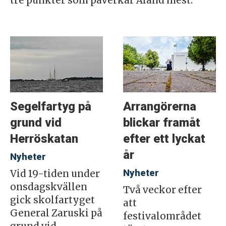
tre punkter som påverkar Åland mest.
Segelfartyg på
Arrangörerna
grund vid
blickar framåt
Herröskatan
efter ett lyckat
år
Nyheter
Nyheter
Vid 19-tiden under
onsdagskvällen
Två veckor efter
gick skolfartyget
att
General Zaruski på
festivalområdet