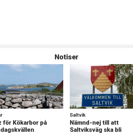
Notiser
r
Saltvik
z för Kökarbor på
Nämnd-nej till att
sdagskvällen
Saltviksväg ska bli