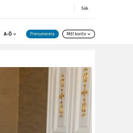
A-Ö
Prenumerera
Mitt konto