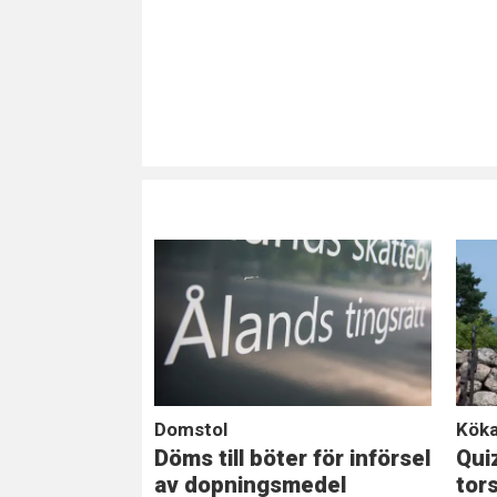
Domstol
Köka
Döms till böter för införsel
Qui
av dopningsmedel
tor