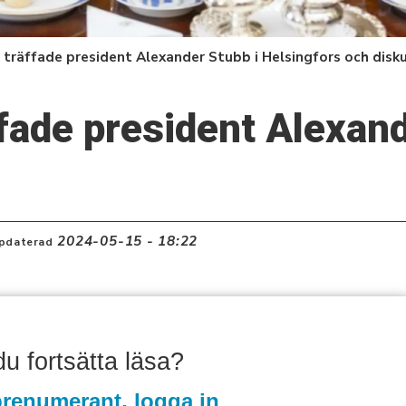
 träffade president Alexander Stubb i Helsingfors och disk
fade president Alexan
2024-05-15 - 18:22
pdaterad
 du fortsätta läsa?
renumerant, logga in