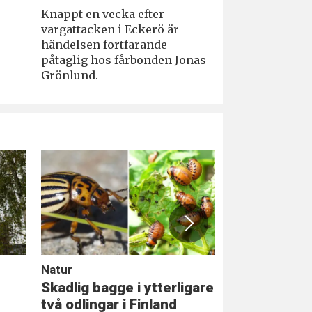
Knappt en vecka efter
vargattacken i Eckerö är
händelsen fortfarande
påtaglig hos fårbonden Jonas
Grönlund.
Natur
Saltvik
Skadlig bagge i ytterligare
Eriksson By
två odlingar i Finland
entreprenad 