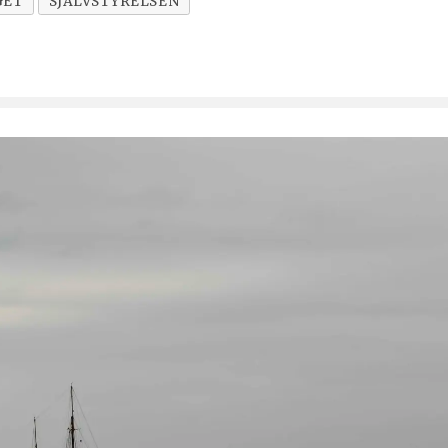
GET
SJÄLVSTYRELSEN