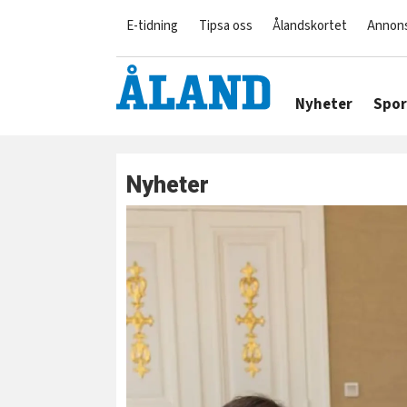
E-tidning
Tipsa oss
Ålandskortet
Annon
Nyheter
Spor
Nyheter